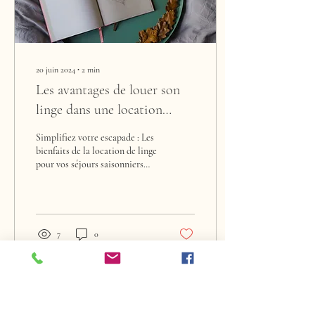
20 juin 2024
∙
2
min
Les avantages de louer son
linge dans une location
saisonnière
Simplifiez votre escapade : Les
bienfaits de la location de linge
pour vos séjours saisonniers​
Partir en vacances évoque
souvent des...
7
0