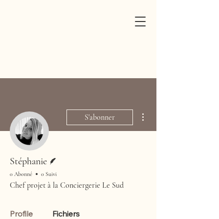
Plus d'actions
S'abonner
Écrivain
Stéphanie
0 Abonné
0 Suivi
Chef projet à la Conciergerie Le Sud
Profile
Fichiers