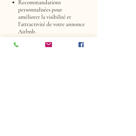
Recommandations
personnalisées
pour
améliorer la visibilité et
l’attractivité de votre annonce
Airbnb.
Pourquoi choisir mes services ?
Une gestion tarifaire
professionnelle peut
augmenter vos revenus de
20
à 40 %
.
Vous restez compétitif tout
en attirant des voyageurs de
qualité.
Vous gagnez du temps en
déléguant l’analyse et la mise
en œuvre de votre stratégie
tarifaire.