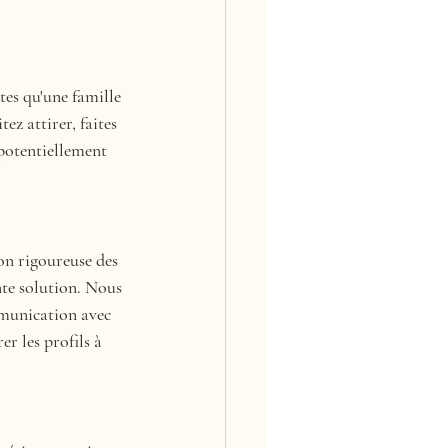
es qu'une famille 
ez attirer, faites 
potentiellement 
on rigoureuse des 
te solution. Nous 
mmunication avec 
r les profils à 