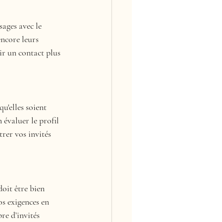
ages avec le 
encore leurs 
ir un contact plus 
u'elles soient 
 évaluer le profil 
rer vos invités 
doit être bien 
os exigences en 
re d’invités 