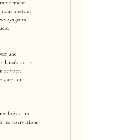
t rapidement 
, nous mettons 
es voyageurs. 
ucis.
pter une 
 laissés sur ses 
n de votre 
s questions 
nnalité est un 
r les réservations 
s.