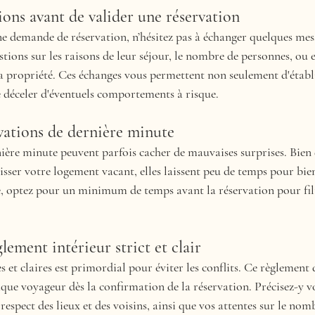
ions avant de valider une réservation
e demande de réservation, n’hésitez pas à échanger quelques mess
tions sur les raisons de leur séjour, le nombre de personnes, ou 
la propriété. Ces échanges vous permettent non seulement d'établ
e déceler d'éventuels comportements à risque.
rvations de dernière minute
ière minute peuvent parfois cacher de mauvaises surprises. Bien q
isser votre logement vacant, elles laissent peu de temps pour bien
e, optez pour un minimum de temps avant la réservation pour filt
glement intérieur strict et clair
es et claires est primordial pour éviter les conflits. Ce règlement 
aque voyageur dès la confirmation de la réservation. Précisez-y v
respect des lieux et des voisins, ainsi que vos attentes sur le nomb