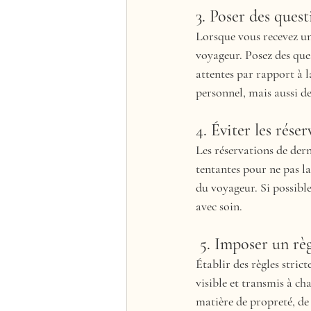
3. Poser des quest
Lorsque vous recevez un
voyageur. Posez des ques
attentes par rapport à 
personnel, mais aussi d
4. Éviter les rése
Les réservations de dern
tentantes pour ne pas la
du voyageur. Si possibl
avec soin.
 5. Imposer un rè
Établir des règles strict
visible et transmis à ch
matière de propreté, de 