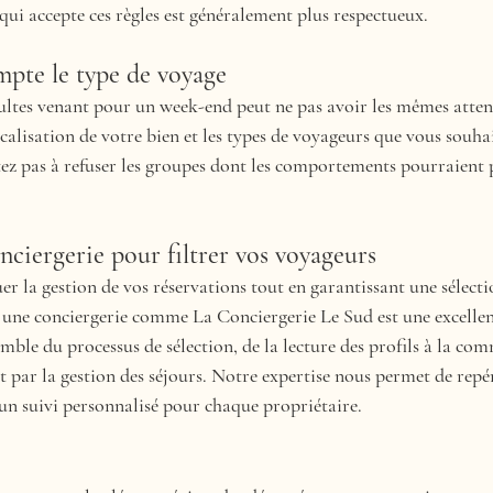
qui accepte ces règles est généralement plus respectueux.
mpte le type de voyage
ltes venant pour un week-end peut ne pas avoir les mêmes attent
calisation de votre bien et les types de voyageurs que vous souhait
itez pas à refuser les groupes dont les comportements pourraient 
conciergerie pour filtrer vos voyageurs
er la gestion de vos réservations tout en garantissant une sélecti
à une conciergerie comme La Conciergerie Le Sud est une excellen
mble du processus de sélection, de la lecture des profils à la co
t par la gestion des séjours. Notre expertise nous permet de repére
 un suivi personnalisé pour chaque propriétaire.