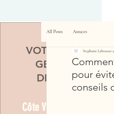
All Posts
Astuces
VOTRE PARTENAI
Stephanie Labrousse
2
Comment 
GESTION LOCAT
pour évit
DE COURTE DU
conseils 
Côte Vermeille et Côte 