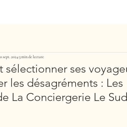
RE EN
0 sept. 2024
3 min de lecture
sélectionner ses voyage
IVE
er les désagréments : Les
RÉE
de La Conciergerie Le Su
Radieuse