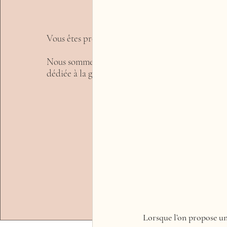
Vous êtes propriétaire dans le 66 ?
Nous avons la 
Nous sommes une conciergerie locale, réactive et
dédiée à la gestion de locations courte durée.
Contactez-Nous
Lorsque l’on propose un