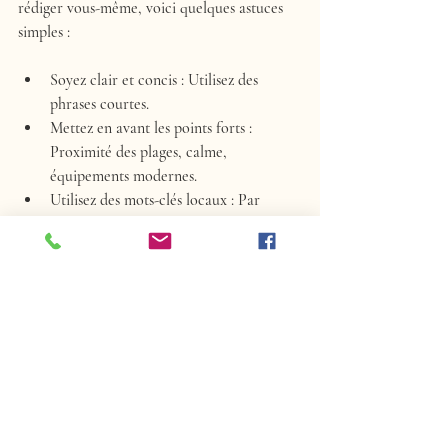
rédiger vous-même, voici quelques astuces 
simples :
Soyez clair et concis
 : Utilisez des 
phrases courtes.
Mettez en avant les points forts
 : 
Proximité des plages, calme, 
équipements modernes.
Utilisez des mots-clés locaux
 : Par 
exemple, "location proche de 
Collioure" ou "vue sur Canigou".
Ajoutez des photos de qualité
 : Elles 
complètent la description.
Respectez la règle des 90
 : Les 90 
premiers mots doivent convaincre.
Cela vous permettra de mieux comprendre 
la valeur ajoutée d’un rédacteur 
professionnel et d’évaluer si l’investissement 